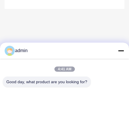
admin
Contato Rápido
4:41 AM
Endereço
Good day, what product are you looking for?
38 Shafu Avenue, Longjiang Town, Shunde District, Foshan
City, província de Guangdong, China
Telefone:
86-189-0281-4284
E-mail
mocailing@sendeline.com