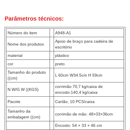
Parâmetros técnicos:
Número do item
A948-A1
Apoio de braço para cadeira de
Nome dos produtos
escritório
material
plástico
cor
preto
Tamanho do produto
L 60cm W34.5cm H 59cm
((cm)
corrimão:70,7 kg/caixa de
N.W/G.W ((KGS)
encosto:140,4 kg/caixa
Pacote
Cartão, 10 PCS/caixa
Tamanho da
corrimão de mão: 48×33×36cm
embalagem ((cm)
Encosto: 54 × 33 × 46 cm