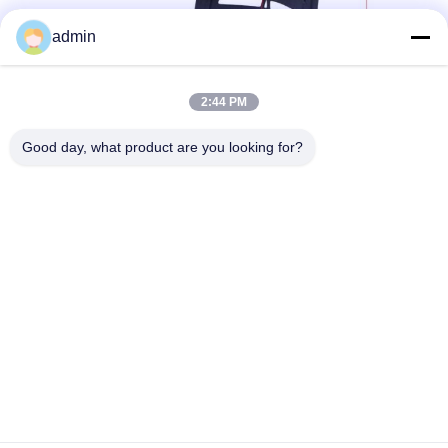
admin
2:44 PM
Good day, what product are you looking for?
Aplicações:
A base giratória da cadeira de escritório Sendeline destina-se a
proporcionar-lhe o máximo de conforto e apoio enquanto
trabalha.com uma base giratória de 360 graus e um pé de nylon
de cinco estrelasA cadeira tem suporte lombar e está disponível
em duas cores: preto e branco.A cadeira de escritório Sendeline