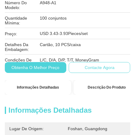
Número Do
A948-A1
Modelo:
Quantidade
100 conjuntos
Mínima:
USD 3.43-3.93Pieces/set
Preço:
Detalhes Da
Cartão, 10 PCS/caixa
Embalagem:
Condições De
L/C, D/A, D/P, T/T, MoneyGram
Pagamento:
Obtenha O Melhor Preço
Contacte Agora
Informações Detalhadas
Descrição Do Produto
Informações Detalhadas
Lugar De Origem:
Foshan, Guangdong