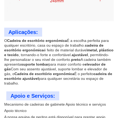
Aplicações:
O
Cadeira de escritório ergonómica
É a escolha perfeita para
qualquer escritório, casa ou espaço de trabalho.
cadeira de
escritório ergonómica
é feito de material durável
metal, plástico
e tecido
, tornando-o forte e confortável.
ajustável
, permitindo-
lhe personalizar o seu nível de conforto.
preto
A cadeira também
apresenta
suporte lombar
para maior conforto e
elevador de
gás
Com seu assento ajustável, suporte lombar e elevador de
gás, o
Cadeira de escritório ergonómica
É o perfeito
cadeira de
escritório ajustável
para qualquer secretária ou espaço de
trabalho.
Apoio e Serviços:
Mecanismo de cadeiras de gabinete Apoio técnico e serviços
Apoio técnico
A nossa equipa de peritos está disponível para prestar apoio