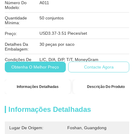
Número Do
A011
Modelo:
Quantidade
50 conjuntos
Mínima:
USD3.37-3.51 Pieces/set
Preço:
Detalhes Da
30 peças por saco
Embalagem:
Condições De
L/C, D/A, D/P, T/T, MoneyGram
Pagamento:
Obtenha O Melhor Preço
Contacte Agora
Informações Detalhadas
Descrição Do Produto
Informações Detalhadas
Lugar De Origem:
Foshan, Guangdong