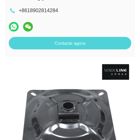
+8618902814284
Contacte agora