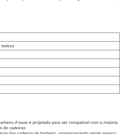
e beleza
arbeiro.A base é projetada para ser compatível com a maioria
s de cadeiras.
ioria das cadeiras de barbeiro, proporcionando amplo espaço