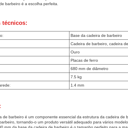
de barbeiro é a escolha perfeita.
 técnicos:
o:
Base da cadeira de barbeiro
Cadeira de barbeiro, cadeira d
Ouro
Placas de ferro
680 mm de diâmetro
7.5 kg
arede:
1.4 mm
:
a de barbeiro é um componente essencial da estrutura da cadeira de b
barbeiro, tornando-o um produto versátil adequado para vários modelo
0 mm da base da cadeira de barbeiro é o tamanho perfeito para a ma