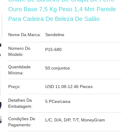
Ouro Base 7,5 Kg Peso 1,4 Mm Parede
Para Cadeira De Beleza De Salão
Nome Da Marca:
Sendeline
Número Do
P15-680
Modelo:
Quantidade
50 conjuntos
Mínima:
Preço:
USD 11.08-12.46 Pieces
Detalhes Da
5 PCes/caixa
Embalagem:
Condições De
L/C, D/A, D/P, T/T, MoneyGram
Pagamento: