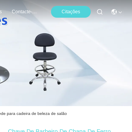
s
Contacte-Nos
Citações
de para cadeira de beleza de salão
Chave De Barbeiro De Chapa De Ferro