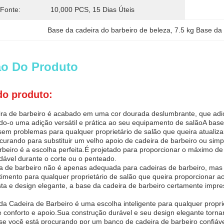
 Fonte:
10,000 PCS, 15 Dias Úteis
Base da cadeira do barbeiro de beleza
, 
7.5 kg Base da 
ão Do Produto
do produto:
ra de barbeiro é acabado em uma cor dourada deslumbrante, que adici
do-o uma adição versátil e prática ao seu equipamento de salãoA base 
em problemas para qualquer proprietário de salão que queira atualiza
curando para substituir um velho apoio de cadeira de barbeiro ou sim
rbeiro é a escolha perfeita.É projetado para proporcionar o máximo de
dável durante o corte ou o penteado.
a de barbeiro não é apenas adequada para cadeiras de barbeiro, mas 
imento para qualquer proprietário de salão que queira proporcionar a
ta e design elegante, a base da cadeira de barbeiro certamente impre
 da Cadeira de Barbeiro é uma escolha inteligente para qualquer propri
de conforto e apoio.Sua construção durável e seu design elegante tor
se você está procurando por um banco de cadeira de barbeiro confiável