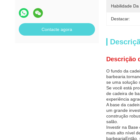
Habilidade Da
Destacar:
Contacte agora
Descriç
Descrição 
O fundo da cadei
barbearia.tornan
se uma solução s
Se você está pro
de cadeira de ba
experiência agra
A base da cadeir
um grande invest
construção robus
salão.
Investir na Base
mais alto nível 
barbeariaEntão, 