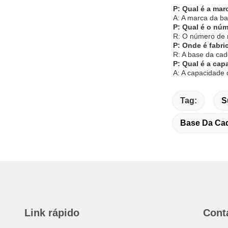
P: Qual é a mar
A: A marca da ba
P: Qual é o núm
R: O número de 
P: Onde é fabri
R: A base da ca
P: Qual é a cap
A: A capacidade 
Tag:
S
Base Da Cad
Link rápido
Cont