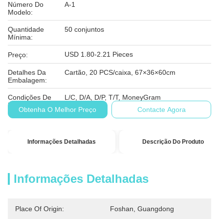
Número Do
A-1
Modelo:
Quantidade
50 conjuntos
Mínima:
USD 1.80-2.21 Pieces
Preço:
Detalhes Da
Cartão, 20 PCS/caixa, 67×36×60cm
Embalagem:
Condições De
L/C, D/A, D/P, T/T, MoneyGram
Pagamento:
Obtenha O Melhor Preço
Contacte Agora
Informações Detalhadas
Descrição Do Produto
Informações Detalhadas
Place Of Origin:
Foshan, Guangdong