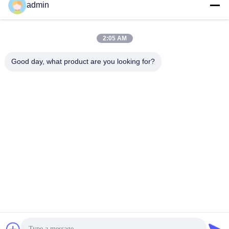
admin
Contato Rápido
2:05 AM
Endereço
38 Shafu Avenue, Longjiang Town, Shunde District, Foshan
Good day, what product are you looking for?
City, província de Guangdong, China
Telefone:
86-189-0281-4284
E-mail
mocailing@sendeline.com
Política de Privacidade
|
Mapa do Site
| Boa qualidade de
China Substituição da base da cadeira de escritório
Fornecedor. © de Copyright 2023-2026 Foshan Saint-Deli