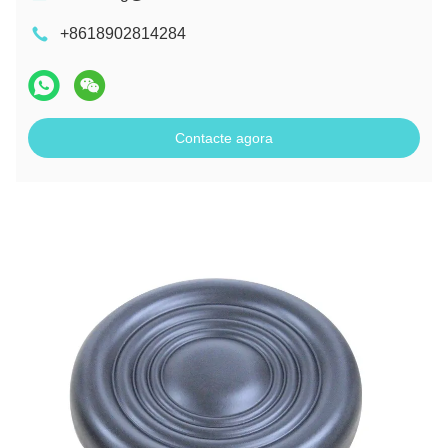
+8618902814284
Contacte agora