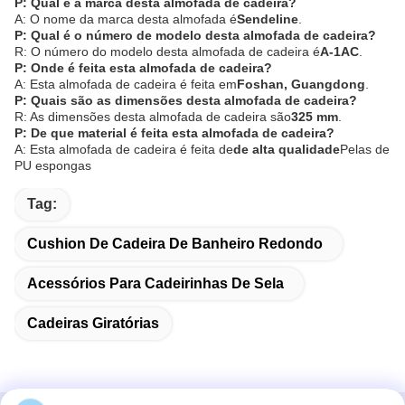
P: Qual é a marca desta almofada de cadeira?
A: O nome da marca desta almofada é
Sendeline
.
P: Qual é o número de modelo desta almofada de cadeira?
R: O número do modelo desta almofada de cadeira é
A-1AC
.
P: Onde é feita esta almofada de cadeira?
A: Esta almofada de cadeira é feita em
Foshan, Guangdong
.
P: Quais são as dimensões desta almofada de cadeira?
R: As dimensões desta almofada de cadeira são
325 mm
.
P: De que material é feita esta almofada de cadeira?
A: Esta almofada de cadeira é feita de
de alta qualidade
Pelas de
PU espongas
Tag:
Cushion De Cadeira De Banheiro Redondo
Acessórios Para Cadeirinhas De Sela
Cadeiras Giratórias