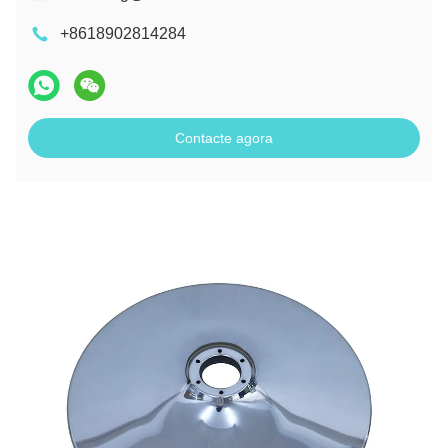
+8618902814284
Contacte agora