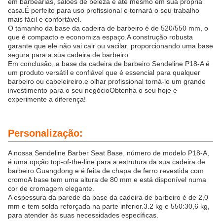
em barbearias, salões de beleza e até mesmo em sua própria
casa.É perfeito para uso profissional e tornará o seu trabalho
mais fácil e confortável.
O tamanho da base da cadeira de barbeiro é de 520/550 mm, o
que é compacto e economiza espaço.A construção robusta
garante que ele não vai cair ou vacilar, proporcionando uma base
segura para a sua cadeira de barbeiro.
Em conclusão, a base da cadeira de barbeiro Sendeline P18-A é
um produto versátil e confiável que é essencial para qualquer
barbeiro ou cabeleireiro.e olhar profissional torná-lo um grande
investimento para o seu negócioObtenha o seu hoje e
experimente a diferença!
Personalização:
A nossa Sendeline Barber Seat Base, número de modelo P18-A,
é uma opção top-of-the-line para a estrutura da sua cadeira de
barbeiro.Guangdong e é feita de chapa de ferro revestida com
cromoA base tem uma altura de 80 mm e está disponível numa
cor de cromagem elegante.
A espessura da parede da base da cadeira de barbeiro é de 2,0
mm e tem solda reforçada na parte inferior.3.2 kg e 550:30,6 kg,
para atender às suas necessidades específicas.