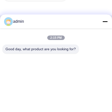
admin
Contato Rápido
2:15 PM
Endereço
38 Shafu Avenue, Longjiang Town, Shunde District, Foshan
Good day, what product are you looking for?
City, província de Guangdong, China
Telefone:
86-189-0281-4284
E-mail
mocailing@sendeline.com