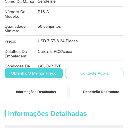
Sendeline
Nome Da Marca:
Número Do
P18-A
Modelo:
Quantidade
50 conjuntos
Mínima:
USD 7.57-8.24 Pieces
Preço:
Detalhes Da
Caixa, 5 PCS/caixa
Embalagem:
Condições De
L/C, D/P, T/T
Pagamento:
Obtenha O Melhor Preço
Contacte Agora
Informações Detalhadas
Descrição Do Produto
Informações Detalhadas