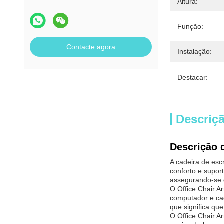
Altura:
Função:
Contacte agora
Instalação:
Destacar:
Descriç
Descrição 
A cadeira de esc
conforto e supor
assegurando-se d
O Office Chair A
computador e cad
que significa qu
O Office Chair A