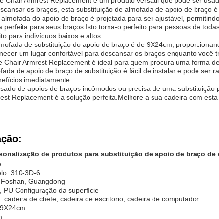
e Chair Armrest Replacement é um produto versátil que pode ser usa
scansar os braços, esta substituição de almofada de apoio de braço é 
a almofada do apoio de braço é projetada para ser ajustável, permitind
ra perfeita para seus braços.Isto torna-o perfeito para pessoas de tod
to para indivíduos baixos e altos.
ofada de substituição do apoio de braço é de 9X24cm, proporcionand
ecer um lugar confortável para descansar os braços enquanto você tr
e Chair Armrest Replacement é ideal para quem procura uma forma de 
ada de apoio de braço de substituição é fácil de instalar e pode ser 
nefícios imediatamente.
nsado de apoios de braços incômodos ou precisa de uma substituição 
rest Replacement é a solução perfeita.Melhore a sua cadeira com esta s
ação:
sonalização de produtos para substituição de apoio de braço de c
e
lo: 310-3D-6
: Foshan, Guangdong
o, PU Configuração da superfície
l: cadeira de chefe, cadeira de escritório, cadeira de computador
 9X24cm
m