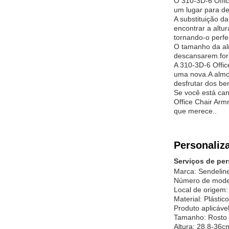
O 310-3D-6 Offic
um lugar para de
A substituição d
encontrar a altu
tornando-o perfei
O tamanho da alm
descansarem.forn
A 310-3D-6 Offic
uma nova.A almof
desfrutar dos be
Se você está ca
Office Chair Arm
que merece..
Personaliz
Serviços de per
Marca: Sendelin
Número de mode
Local de origem
Material: Plástic
Produto aplicáve
Tamanho: Rosto
Altura: 28,8-36c