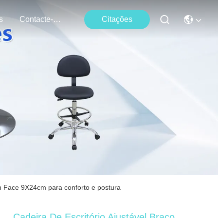
s
Contacte-Nos
Citações
gn Face 9X24cm para conforto e postura
Cadeira De Escritório Ajustável Braço