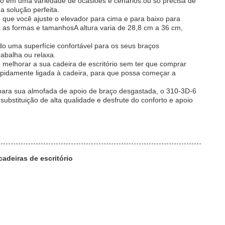
do em uma variedade de ocasiões e cenários.ou só precisa de
a solução perfeita.
o que você ajuste o elevador para cima e para baixo para
as as formas e tamanhosA altura varia de 28,8 cm a 36 cm,
o uma superfície confortável para os seus braços
abalha ou relaxa.
melhorar a sua cadeira de escritório sem ter que comprar
rapidamente ligada à cadeira, para que possa começar a
para sua almofada de apoio de braço desgastada, o 310-3D-6
ubstituição de alta qualidade e desfrute do conforto e apoio
adeiras de escritório