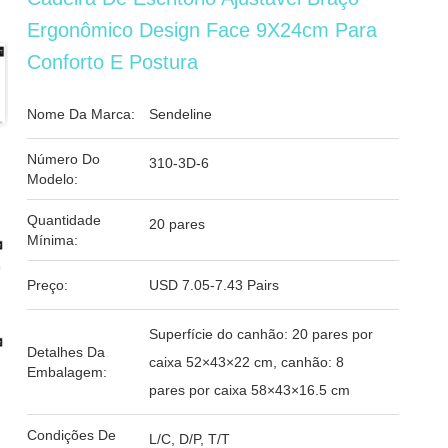
Ergonômico Design Face 9X24cm Para
Conforto E Postura
Nome Da Marca:
Sendeline
Número Do
310-3D-6
Modelo:
Quantidade
20 pares
Mínima:
Preço:
USD 7.05-7.43 Pairs
Superfície do canhão: 20 pares por
Detalhes Da
caixa 52×43×22 cm, canhão: 8
Embalagem:
pares por caixa 58×43×16.5 cm
Condições De
L/C, D/P, T/T