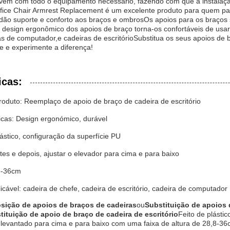
vêm com todo o equipamento necessário, fazendo com que a instalação
fice Chair Armrest Replacement é um excelente produto para quem pas
dão suporte e conforto aos braços e ombrosOs apoios para os braços s
design ergonômico dos apoios de braço torna-os confortáveis de usar
as de computador,e cadeiras de escritórioSubstitua os seus apoios de 
 e experimente a diferença!
icas:
oduto: Reemplaço de apoio de braço de cadeira de escritório
icas: Design ergonómico, durável
lástico, configuração da superfície PU
es e depois, ajustar o elevador para cima e para baixo
,8-36cm
icável: cadeira de chefe, cadeira de escritório, cadeira de computador
sição de apoios de braços de cadeiras
ou
Substituição de apoios 
tituição de apoio de braço de cadeira de escritório
Feito de plásti
 levantado para cima e para baixo com uma faixa de altura de 28,8-36c