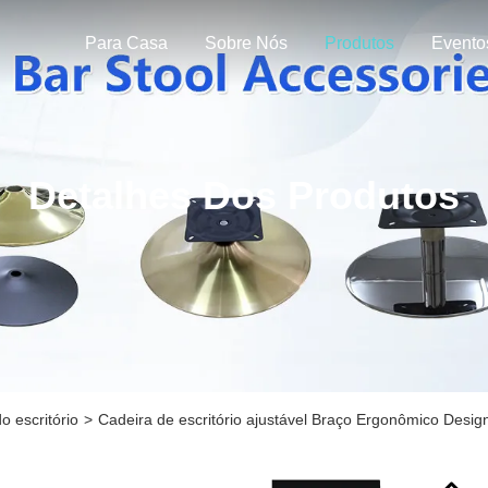
Para Casa
Sobre Nós
Produtos
Evento
Detalhes Dos Produtos
o escritório
>
Cadeira de escritório ajustável Braço Ergonômico Desi