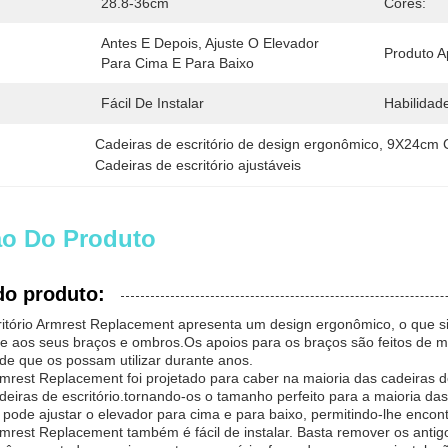
28.8-36cm
Cores:
Antes E Depois, Ajuste O Elevador 
Produto Ap
Para Cima E Para Baixo
Fácil De Instalar
Habilidad
Cadeiras de escritório de design ergonômico
, 
9X24cm C
Cadeiras de escritório ajustáveis
ão Do Produto
do produto:
ritório Armrest Replacement apresenta um design ergonômico, o que si
te aos seus braços e ombros.Os apoios para os braços são feitos de ma
e que os possam utilizar durante anos.
rmrest Replacement foi projetado para caber na maioria das cadeiras de 
eiras de escritório.tornando-os o tamanho perfeito para a maioria da
e pode ajustar o elevador para cima e para baixo, permitindo-lhe encont
rmrest Replacement também é fácil de instalar. Basta remover os antig