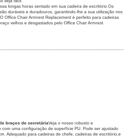
 seja fácil.
sa longas horas sentado em sua cadeira de escritório.Os
ão duráveis e duradouros, garantindo-lhe a sua utilização nos
O Office Chair Armrest Replacement é perfeito para cadeiras
braço velhos e desgastados pelo Office Chair Armrest
de braços de secretária
Veja o nosso robusto e
co com uma configuração de superfície PU. Pode ser ajustado
m. Adequado para cadeiras de chefe, cadeiras de escritório,e