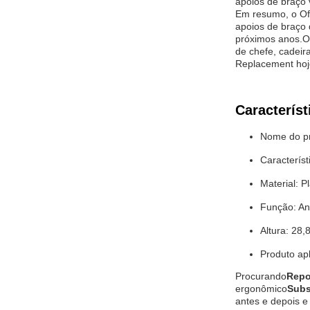
apoios de braço 
Em resumo, o Of
apoios de braço 
próximos anos.O 
de chefe, cadeir
Replacement hoje
Característ
Nome do pr
Característ
Material: P
Função: Ant
Altura: 28
Produto apl
Procurando
Repo
ergonômico
Subs
antes e depois e