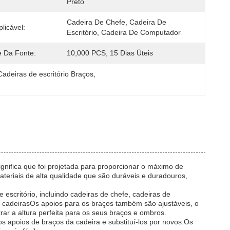
Preto
Cadeira De Chefe, Cadeira De 
licável:
Escritório, Cadeira De Computador
e Da Fonte:
10,000 PCS, 15 Dias Úteis
adeiras de escritório Braços
, 
gnifica que foi projetada para proporcionar o máximo de
teriais de alta qualidade que são duráveis e duradouros,
escritório, incluindo cadeiras de chefe, cadeiras de
s cadeirasOs apoios para os braços também são ajustáveis, o
rar a altura perfeita para os seus braços e ombros.
os apoios de braços da cadeira e substituí-los por novos.Os