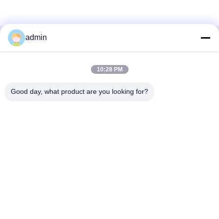
admin
Contato Rápido
10:28 PM
Endereço
38 Shafu Avenue, Longjiang Town, Shunde District, Foshan
Good day, what product are you looking for?
City, província de Guangdong, China
Telefone:
86-189-0281-4284
E-mail
mocailing@sendeline.com