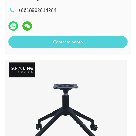
+8618902814284
Contacte agora