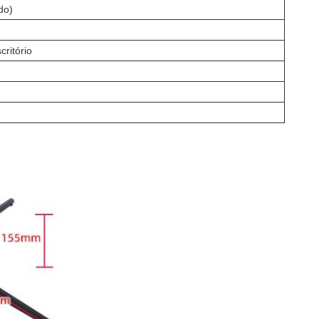
do)
critório