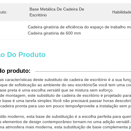
Base Metálica De Cadeira De 
uto:
Habilidad
Escritório
Cadeira giratória de eficiência do espaço de trabalho 
Cadeira giratória de 600 mm
ão Do Produto
do produto:
is características deste substituto de cadeira de escritório é a sua 
que de sofisticação ao ambiente do seu escritórioSe você tem uma con
base preta é uma escolha versátil que se mistura sem esforço.
de montagem, este substituto de cadeira de escritório é projetado par
de base é uma tarefa simples.Você não precisará passar horas descob
 cadeira pronta para uso em pouco tempoAproveite a instalação sem pr
tilo moderno, esta base de substituição é a escolha perfeita para qu
os elementos de design contemporâneo tornam-no uma adição versátil à
ma atmosfera mais moderna, esta substituição de base complementa p