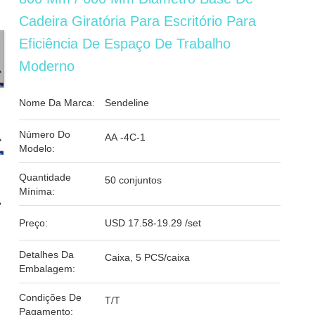
Cadeira Giratória Para Escritório Para
Eficiência De Espaço De Trabalho
Moderno
Nome Da Marca:
Sendeline
Número Do
AA -4C-1
Modelo:
Quantidade
50 conjuntos
Mínima:
Preço:
USD 17.58-19.29 /set
Detalhes Da
Caixa, 5 PCS/caixa
Embalagem:
Condições De
T/T
Pagamento: