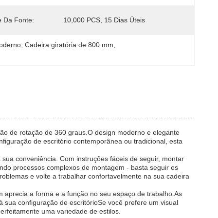
e Da Fonte:
10,000 PCS, 15 Dias Úteis
moderno
, 
Cadeira giratória de 800 mm
, 
função de rotação de 360 graus.O design moderno e elegante
figuração de escritório contemporânea ou tradicional, esta
a sua conveniência. Com instruções fáceis de seguir, montar
rindo processos complexos de montagem - basta seguir os
oblemas e volte a trabalhar confortavelmente na sua cadeira
em aprecia a forma e a função no seu espaço de trabalho.As
 sua configuração de escritórioSe você prefere um visual
erfeitamente uma variedade de estilos.