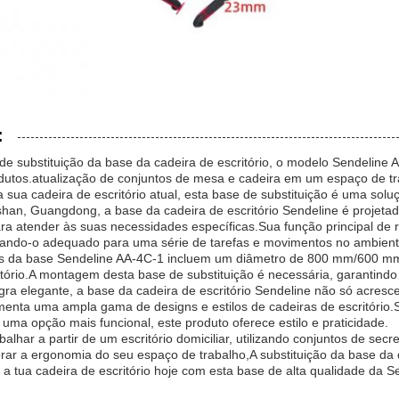
:
de substituição da base da cadeira de escritório, o modelo Sendeline 
dutos.atualização de conjuntos de mesa e cadeira em um espaço de tra
 sua cadeira de escritório atual, esta base de substituição é uma soluç
oshan, Guangdong, a base da cadeira de escritório Sendeline é proje
ra atender às suas necessidades específicas.Sua função principal de 
ornando-o adequado para uma série de tarefas e movimentos no ambiente
s da base Sendeline AA-4C-1 incluem um diâmetro de 800 mm/600 mm, 
itório.A montagem desta base de substituição é necessária, garantindo
a elegante, a base da cadeira de escritório Sendeline não só acres
nta uma ampla gama de designs e estilos de cadeiras de escritório.S
 uma opção mais funcional, este produto oferece estilo e praticidade.
balhar a partir de um escritório domiciliar, utilizando conjuntos de se
rar a ergonomia do seu espaço de trabalho,A substituição da base da c
 a tua cadeira de escritório hoje com esta base de alta qualidade da S