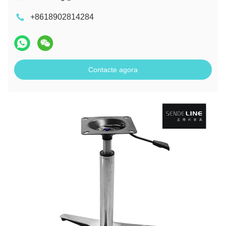
+8618902814284
Contacte agora